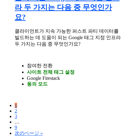
라 두 가지는 다음 중 무엇인가
요?
클라이언트가 지속 가능한 퍼스트 파티 데이터를
빌드하는 데 도움이 되는 Google 태그 지정 인프라
두 가지는 다음 중 무엇인가요?
참여한 전환
사이트 전체 태그 설정
Google Firestack
동의 모드
ペ
1
ペ
2
ー
ペ
3
ー
ジ
Interim
…
ー
ジ
pages
ペ
9
ジ
omitted
移
次のページ »
ー