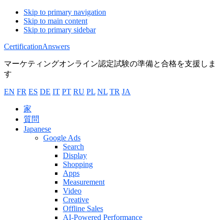
Skip to primary navigation
Skip to main content
Skip to primary sidebar
CertificationAnswers
マーケティングオンライン認定試験の準備と合格を支援しま
す
EN
FR
ES
DE
IT
PT
RU
PL
NL
TR
JA
家
質問
Japanese
Google Ads
Search
Display
Shopping
Apps
Measurement
Video
Creative
Offline Sales
AI-Powered Performance