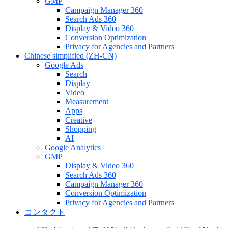
GMP
Campaign Manager 360
Search Ads 360
Display & Video 360
Conversion Optimization
Privacy for Agencies and Partners
Chinese simplified (ZH-CN)
Google Ads
Search
Display
Video
Measurement
Apps
Creative
Shopping
AI
Google Analytics
GMP
Display & Video 360
Search Ads 360
Campaign Manager 360
Conversion Optimization
Privacy for Agencies and Partners
コンタクト