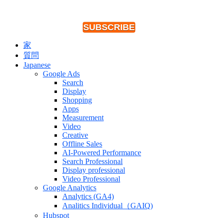
SUBSCRIBE
家
質問
Japanese
Google Ads
Search
Display
Shopping
Apps
Measurement
Video
Creative
Offline Sales
AI-Powered Performance
Search Professional
Display professional
Video Professional
Google Analytics
Analytics (GA4)
Analitics Individual（GAIQ)
Hubspot