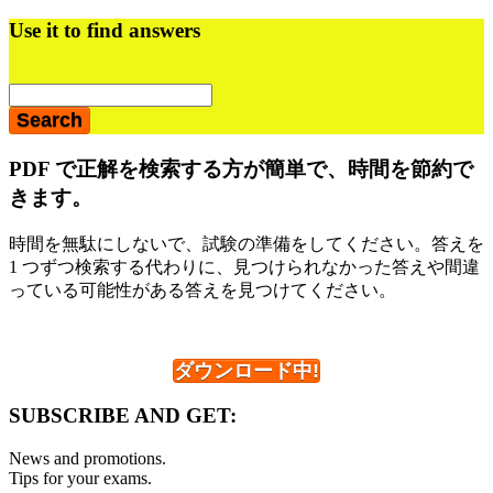
動
ジ
Use it to find answers
最
初
の
サ
PDF で正解を検索する方が簡単で、時間を節約で
イ
きます。
ド
バ
時間を無駄にしないで、試験の準備をしてください。答えを
1 つずつ検索する代わりに、見つけられなかった答えや間違
ー
っている可能性がある答えを見つけてください。
ダウンロード中!
SUBSCRIBE AND GET:
News and promotions.
Tips for your exams.