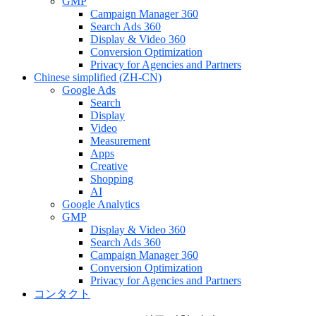
GMP
Campaign Manager 360
Search Ads 360
Display & Video 360
Conversion Optimization
Privacy for Agencies and Partners
Chinese simplified (ZH-CN)
Google Ads
Search
Display
Video
Measurement
Apps
Creative
Shopping
AI
Google Analytics
GMP
Display & Video 360
Search Ads 360
Campaign Manager 360
Conversion Optimization
Privacy for Agencies and Partners
コンタクト