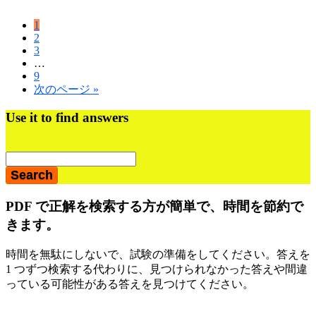
ペ
1
ペ
2
ー
ペ
3
ー
ジ
Interim
…
ー
ジ
pages
ペ
9
ジ
omitted
移
次のページ »
ー
動
ジ
Use it to find answers
最
初
の
サ
PDF で正解を検索する方が簡単で、時間を節約で
イ
きます。
ド
バ
時間を無駄にしないで、試験の準備をしてください。答えを
1 つずつ検索する代わりに、見つけられなかった答えや間違
ー
っている可能性がある答えを見つけてください。