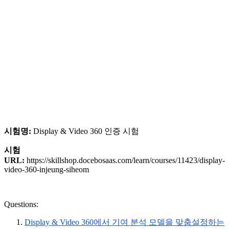
시험명:
Display & Video 360 인증 시험
시험
URL:
https://skillshop.docebosaas.com/learn/courses/11423/display-
video-360-injeung-siheom
Questions:
Display & Video 360에서 기여 분석 모델을 맞춤설정하는