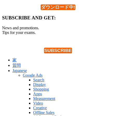
ダウンロード中!
SUBSCRIBE AND GET:
News and promotions.
Tips for your exams.
SUBSCRIBE
家
質問
Japanese
Google Ads
Search
Display
Shopping
Apps
Measurement
Video
Creative
Offline Sales