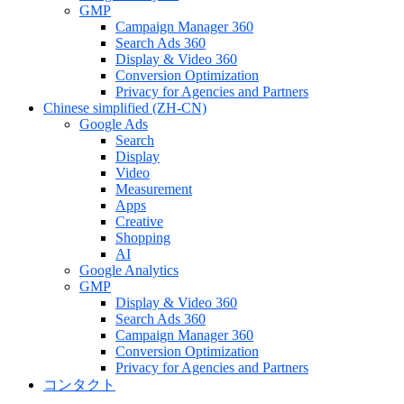
GMP
Campaign Manager 360
Search Ads 360
Display & Video 360
Conversion Optimization
Privacy for Agencies and Partners
Chinese simplified (ZH-CN)
Google Ads
Search
Display
Video
Measurement
Apps
Creative
Shopping
AI
Google Analytics
GMP
Display & Video 360
Search Ads 360
Campaign Manager 360
Conversion Optimization
Privacy for Agencies and Partners
コンタクト