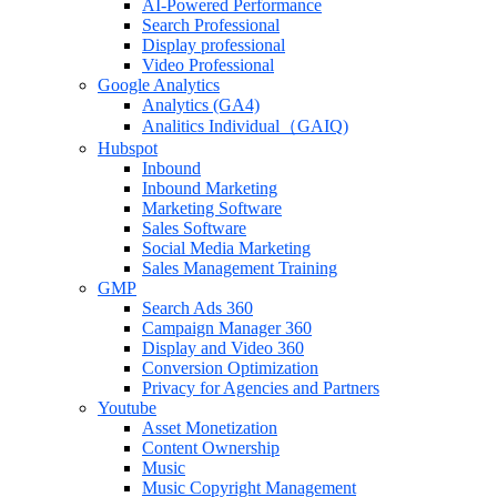
AI-Powered Performance
Search Professional
Display professional
Video Professional
Google Analytics
Analytics (GA4)
Analitics Individual（GAIQ)
Hubspot
Inbound
Inbound Marketing
Marketing Software
Sales Software
Social Media Marketing
Sales Management Training
GMP
Search Ads 360
Campaign Manager 360
Display and Video 360
Conversion Optimization
Privacy for Agencies and Partners
Youtube
Asset Monetization
Content Ownership
Music
Music Copyright Management