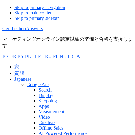
Skip to primary navigation
Skip to main content
Skip to primary sidebar
CertificationAnswers
マーケティングオンライン認定試験の準備と合格を支援しま
す
EN
FR
ES
DE
IT
PT
RU
PL
NL
TR
JA
家
質問
Japanese
Google Ads
Search
Display
Shopping
Apps
Measurement
Video
Creative
Offline Sales
AI-Powered Performance