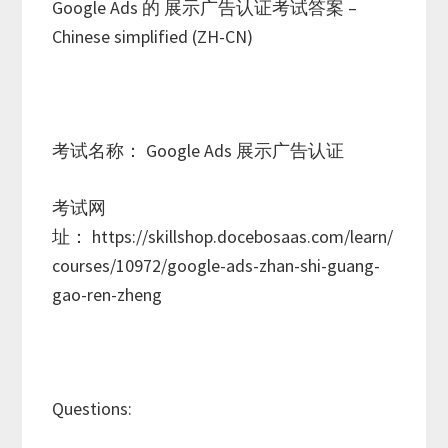
Google Ads 的 展示广告认证考试答案 –
Chinese simplified (ZH-CN)
考试名称： Google Ads 展示广告认证
考试网
址： https://skillshop.docebosaas.com/learn/
courses/10972/google-ads-zhan-shi-guang-
gao-ren-zheng
Questions: