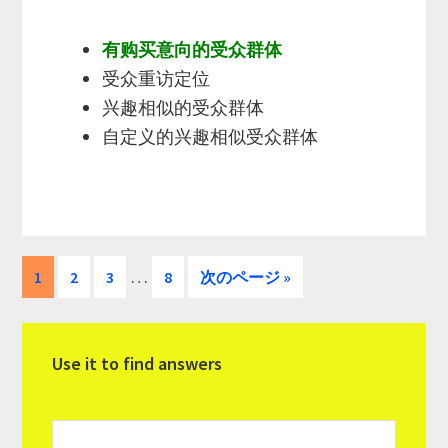
有购买意向的受众群体
受众重访定位
兴趣相似的受众群体
自定义的兴趣相似受众群体
Interim
…
ペ
ペ
ペ
ペ
移
1
2
3
8
次のページ »
pages
ー
ー
ー
ー
動
omitted
ジ
ジ
ジ
ジ
最
Use it to find answers
初
の
サ