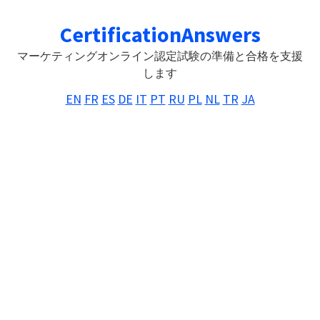
Skip
Skip
Skip
CertificationAnswers
to
to
to
primary
main
primary
マーケティングオンライン認定試験の準備と合格を支援
navigation
content
sidebar
します
EN
FR
ES
DE
IT
PT
RU
PL
NL
TR
JA