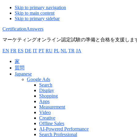
Skip to primary navigation
Skip to main content
Skip to primary sidebar
CertificationAnswers
マーケティングオンライン認定試験の準備と合格を支援しま
EN
FR
ES
DE
IT
PT
RU
PL
NL
TR
JA
家
質問
Japanese
Google Ads
Search
Display
Shopping
Apps
Measurement
Video
Creative
Offline Sales
AI-Powered Performance
Search Professional