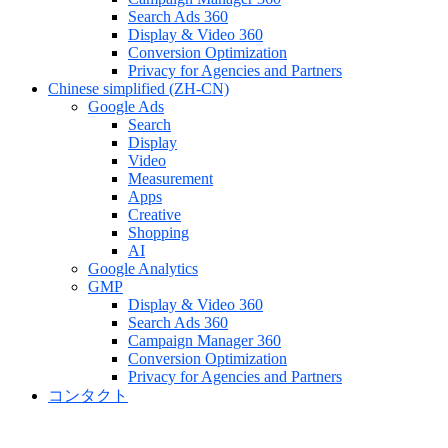
Search Ads 360
Display & Video 360
Conversion Optimization
Privacy for Agencies and Partners
Chinese simplified (ZH-CN)
Google Ads
Search
Display
Video
Measurement
Apps
Creative
Shopping
AI
Google Analytics
GMP
Display & Video 360
Search Ads 360
Campaign Manager 360
Conversion Optimization
Privacy for Agencies and Partners
コンタクト