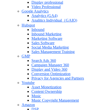
Display professional
Video Professional
Google Analytics
Analytics (GA4)
Analitics Individual（GAIQ)
Hubspot
Inbound
Inbound Marketing
Marketing Software
Sales Software
Social Media Marketing
Sales Management Training
GMP
Search Ads 360
Campaign Manager 360
Display and Video 360
Conversion Optimization
Privacy for Agencies and Partners
Youtube
Asset Monetization
Content Ownership
Music
Music Copyright Management
Amazon
DSP