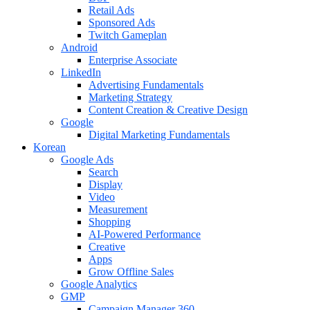
Retail Ads
Sponsored Ads
Twitch Gameplan
Android
Enterprise Associate
LinkedIn
Advertising Fundamentals
Marketing Strategy
Content Creation & Creative Design
Google
Digital Marketing Fundamentals
Korean
Google Ads
Search
Display
Video
Measurement
Shopping
AI-Powered Performance
Creative
Apps
Grow Offline Sales
Google Analytics
GMP
Campaign Manager 360